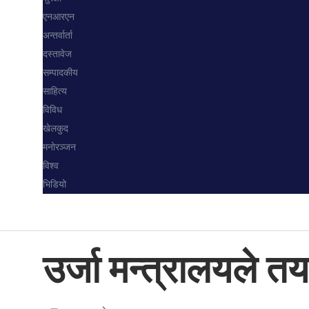
एनआरएन
अन्तर्वार्ता
दस्तावेज
सम्पादकीय
साहित्य
विविध
खेलकुद
मनोरञ्जन
विश्व
भिडियो
उर्जा मन्त्रालयले तया