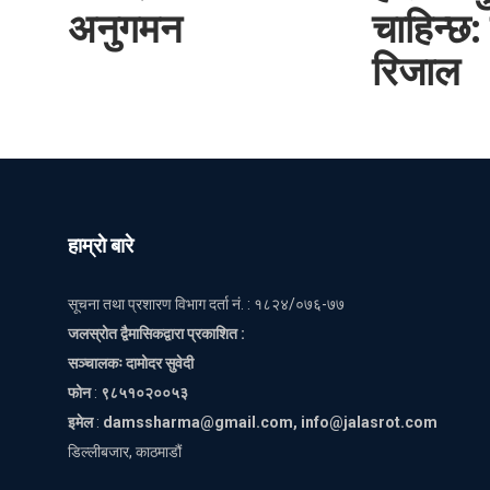
अनुगमन
चाहिन्छ: 
रिजाल
हाम्राे बारे
सूचना तथा प्रशारण विभाग दर्ता नं. : १८२४/०७६-७७
जलस्रोत द्वैमासिकद्वारा प्रकाशित :
सञ्चालकः दामोदर सुवेदी
फोन
:
९८५१०२००५३
इमेल
:
damssharma@gmail.com, info@jalasrot.com
डिल्लीबजार, काठमाडौं