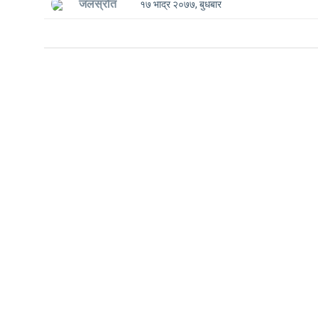
जलस्रोत
१७ भाद्र २०७७, बुधबार