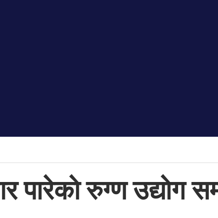
र पारेकाे रुग्ण उद्याेग सम