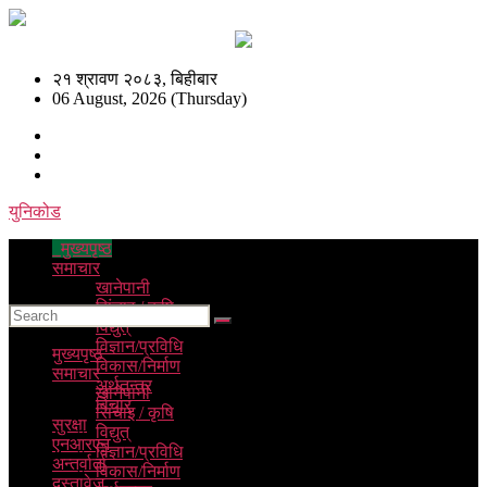
२१ श्रावण २०८३, बिहीबार
06 August, 2026 (Thursday)
युनिकोड
मुख्यपृष्ठ
समाचार
खानेपानी
सिंचाइ / कृषि
विद्युत्
विज्ञान/प्रविधि
मुख्यपृष्ठ
विकास/निर्माण
समाचार
अर्थतन्त्र
खानेपानी
विचार
सिंचाइ / कृषि
सुरक्षा
विद्युत्
एनआरएन
विज्ञान/प्रविधि
अन्तर्वार्ता
विकास/निर्माण
दस्तावेज