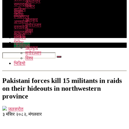
अर्थतन्त्र
सम्पादकीय
विचार
साहित्य
सुरक्षा
विविध
एनआरएन
खेलकुद
अन्तर्वार्ता
मनोरञ्जन
दस्तावेज
विश्व
सम्पादकीय
भिडियो
साहित्य
विविध
English
खेलकुद
मनोरञ्जन
विश्व
भिडियो
Pakistani forces kill 15 militants in raids
on their hideouts in northwestern
province
जलस्रोत
३ मंसिर २०८२, मंगलवार