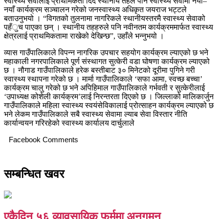
स्वास्थ्य सेवालाई प्राथमिकता दिँदै स्थानीय तहले पनि स्वास्थ्य सेवामा नयाँ–
नयाँ कार्यक्रम सञ्चालन गरेको जनस्वास्थ्य अधिकृत जयराज भट्टले
बताउनुभयो । “विगतको तुलनामा नागरिकले स्थानीयस्तरमै स्वास्थ्य सेवाको
पहँुच पाएका छन् । स्थानीय तहहरुले पनि नवीनतम कार्यक्रममार्फत स्वास्थ्य
क्षेत्रलाई प्राथमिकतामा राखेको देखिन्छ”, उहाँले भन्नुभयो ।
व्यास गाउँपालिकाले विपन्न नागरिक उपचार सहयोग कार्यक्रम ल्याएको छ भने
महाकाली नगरपालिकाले पूर्ण संस्थागत सुत्केरी वडा घोषणा कार्यक्रम ल्याएको
छ । नौगाड गाउँपालिकाले हरेक बस्तीबाट ३० मिनेटको दूरीमा पुगिने गरी
स्वास्थ्य स्थापना गरेको छ । मार्मा गाउँपालिकाले ‘सफा आमा, स्वच्छ बच्चा’
कार्यक्रम चालु गरेको छ भने अपिहिमाल गाउँपालिकाले गर्भवती र सुत्केरीलाई
‘उपाध्यक्ष कोशेली कार्यक्रम’लाई निरन्तरता दिएको छ । जिल्लाको मालिकार्जुन
गाउँपालिकाले महिला स्वास्थ्य स्वयंसेविकालाई प्रोत्साहन कार्यक्रम ल्याएको छ
भने लेकम गाउँपालिकाले सबै स्वास्थ्य सेवामा ल्याब सेवा विस्तार नीति
कार्यान्वयन गरिरहेको स्वास्थ्य कार्यालय दार्चुलाले
Facebook Comments
सम्बन्धित खवर
एकैदिन ५६ व्यावसायिक फर्ममा अनुगमन