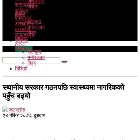
अर्थतन्त्र
सम्पादकीय
विचार
साहित्य
सुरक्षा
विविध
एनआरएन
खेलकुद
अन्तर्वार्ता
मनोरञ्जन
दस्तावेज
विश्व
सम्पादकीय
भिडियो
साहित्य
विविध
English
खेलकुद
मनोरञ्जन
विश्व
भिडियो
स्थानीय सरकार गठनपछि स्वास्थ्यमा नागरिकको
पहुँच बढ्यो
जलस्रोत
२४ मंसिर २०७७, बुधबार