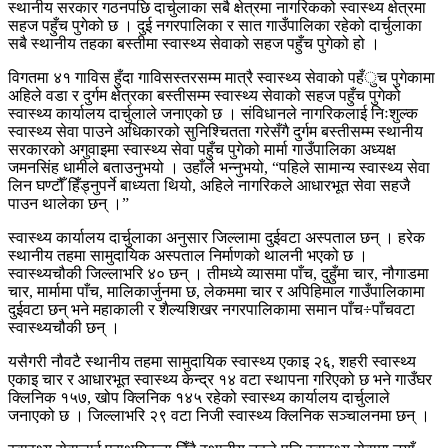
स्थानीय सरकार गठनपछि दार्चुलाका सबै क्षेत्रमा नागरिकको स्वास्थ्य क्षेत्रमा
सहज पहुँच पुगेको छ । दुई नगरपालिका र सात गाउँपालिका रहेको दार्चुलाका
सबै स्थानीय तहका बस्तीमा स्वास्थ्य सेवाको सहज पहुँच पुगेको हो ।
विगतमा ४१ गाविस हुँदा गाविसस्तरसम्म मात्रै स्वास्थ्य सेवाको पहँुच पुगेकामा
अहिले वडा र दुर्गम क्षेत्रका बस्तीसम्म स्वास्थ्य सेवाको सहज पहुँच पुगेको
स्वास्थ्य कार्यालय दार्चुलाले जनाएको छ । संविधानले नागरिकलाई निःशुल्क
स्वास्थ्य सेवा पाउने अधिकारको सुनिश्चितता गरेसँगै दुर्गम बस्तीसम्म स्थानीय
सरकारको अगुवाइमा स्वास्थ्य सेवा पहुँच पुगेको मार्मा गाउँपालिका अध्यक्ष
जमनसिंह धामीले बताउनुभयो । उहाँले भन्नुभयो, “पहिले सामान्य स्वास्थ्य सेवा
लिन घण्टौँ हिँड्नुपर्ने बाध्यता थियो, अहिले नागरिकले आधारभूत सेवा सहजै
पाउन थालेका छन् ।”
स्वास्थ्य कार्यालय दार्चुलाका अनुसार जिल्लामा दुईवटा अस्पताल छन् । हरेक
स्थानीय तहमा सामुदायिक अस्पताल निर्माणको थालनी भएको छ ।
स्वास्थ्यचौकी जिल्लाभरि ४० छन् । तीमध्ये व्यासमा पाँच, दुहुँमा चार, नौगाडमा
चार, मार्मामा पाँच, मालिकार्जुनमा छ, लेकममा चार र अपिहिमाल गाउँपालिकामा
दुईवटा छन् भने महाकाली र शैल्यशिखर नगरपालिकामा समान पाँच÷पाँचवटा
स्वास्थ्यचौकी छन् ।
यसैगरी नौवटै स्थानीय तहमा सामुदायिक स्वास्थ्य एकाइ २६, शहरी स्वास्थ्य
एकाइ चार र आधारभूत स्वास्थ्य केन्द्र १४ वटा स्थापना गरिएको छ भने गाउँघर
क्लिनिक १५७, खोप क्लिनिक १४५ रहेको स्वास्थ्य कार्यालय दार्चुलाले
जनाएको छ । जिल्लाभरि २९ वटा निजी स्वास्थ्य क्लिनिक सञ्चालनमा छन् ।