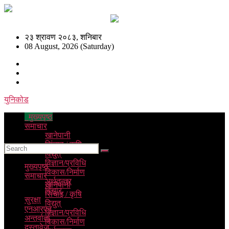
२३ श्रावण २०८३, शनिबार
08 August, 2026 (Saturday)
युनिकोड
मुख्यपृष्ठ
समाचार
खानेपानी
सिंचाइ / कृषि
विद्युत्
विज्ञान/प्रविधि
मुख्यपृष्ठ
विकास/निर्माण
समाचार
अर्थतन्त्र
खानेपानी
विचार
सिंचाइ / कृषि
सुरक्षा
विद्युत्
एनआरएन
विज्ञान/प्रविधि
अन्तर्वार्ता
विकास/निर्माण
दस्तावेज