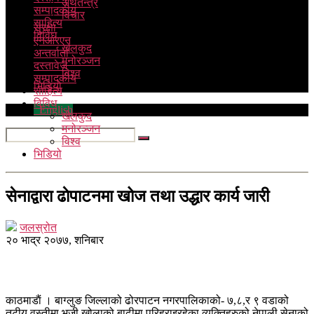
अर्थतन्त्र
सम्पादकीय
विचार
साहित्य
सुरक्षा
विविध
एनआरएन
खेलकुद
अन्तर्वार्ता
मनोरञ्जन
दस्तावेज
विश्व
सम्पादकीय
भिडियो
साहित्य
विविध
English
खेलकुद
मनोरञ्जन
विश्व
भिडियो
सेनाद्वारा ढाेपाटनमा खोज तथा उद्धार कार्य जारी
जलस्रोत
२० भाद्र २०७७, शनिबार
काठमाडाैं । बाग्लुङ जिल्लाको ढोरपाटन नगरपालिकाको- ७,८,र ९ वडाको
तटीय वस्तीमा भूजी खोलाको बाढीमा परिहराइरहेका व्यक्तिहरुको नेपाली सेनाको