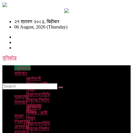
२१ श्रावण २०८३, बिहीबार
06 August, 2026 (Thursday)
युनिकोड
मुख्यपृष्ठ
समाचार
खानेपानी
सिंचाइ / कृषि
विद्युत्
विज्ञान/प्रविधि
मुख्यपृष्ठ
विकास/निर्माण
समाचार
अर्थतन्त्र
खानेपानी
विचार
सिंचाइ / कृषि
सुरक्षा
विद्युत्
एनआरएन
विज्ञान/प्रविधि
अन्तर्वार्ता
विकास/निर्माण
दस्तावेज