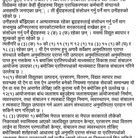
विद्येकमा रहेका केही बुँदाहरुमा विद्युत प्राधिकरणका कर्मचारी संगठनले
असहमति जनाएका छन्् । ती बुँदाहरुलाई संसोधन गर्नु पर्ने माग उनीहरुको
रहेको छ ।
उनीहरुले बाँझिएका र अत्यावश्यक रहेका बूदाहरुलाई संसोधन गर्नु पर्ने माग
सभामुख अग्निप्रसाद सापकोटामार्फत सरकारलाई राखेका हुन ।
संसोधन गर्नु पर्ने बुँदाहरुमा २ (ङ) २ (फ) रहेका छन् । यसमा विद्युत ब्यापार र
शुल्कको कुरा रहेको छ ।
त्यसैगरि ७ (३) (क) १० को (१) ११ (१) ग १२ (१) १४ (३) १५ (१) को (घ) र
१८ (३) रहेका छन् । यी ऐन पारम्भ हुनु अगावै सर्वेक्षण अनुमतिपत्र प्राप्त
संस्थाले सर्वेक्षण अनुमतिपत्र प्राप्त गरी उत्पादन अनुमतिपत्रको अनुमतिपत्र
पाप्त हुन नसकेमा ११ बमाजिम प्रतिस्पर्धाको माध्यमवाट विकाश तथा संचालन
आयोजना उपदफा (१) बमोजिम प्रतिस्पधाको माध्यमवाट विकास संचालन गरिने
उल्लेख छ ।
१०(१) सेवाको विद्युतका उत्पादन, प्रसारण, वितरण, विद्यत व्यापार तथा
सवन्धमा यो ऐन वा यस ऐन अन्तर्गत बनेको नियममा ग्राहक सेवाको सम्वन्धमा यो
ऐन वा यस ऐन अन्तर्गत लेखिए जति कुरामा यसै ऐन बमोजिम हुने उल्लेख छ ।
१२(१) आयोजनाका बांध जलाशय बहुउद्देश्य जलाशययुक्त आयोजनाको निर्माण,
व्यवस्थापन, तथा संचालन र त्यसबाट विद्युत निमाण, व्यवस्थापन, तथा संचालन
र त्यसवाट विद्युत उत्पादन गर्न अलग अलग संस्थालाट अनुमतिपत्र प्रदान गर्न
सकिने माग गरिएको छ ।
१८ (३) उपदफा १) बमोजिम नेपाल सरकार वा नेपाल सरकारले तोकेको
निकायको स्वामित्वमा आएको जलविद्युत उत्पादन केन्द्र, प्रसारण तथा वितरण
लाईन वा वितरण प्रणालीको केन्द्र, संचालन तथा व्यवस्थापन तोकिए
बमोजिमको शर्तहरुको आधारमा पूर्व अनुमति प्राप्त संस्था वा प्रतिस्पधांको