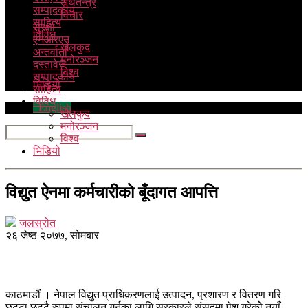
अर्थतन्त्र
सम्पादकीय
विचार
साहित्य
सुरक्षा
विविध
एनआरएन
खेलकुद
अन्तर्वार्ता
मनोरञ्जन
दस्तावेज
विश्व
सम्पादकीय
भिडियो
साहित्य
विविध
English
खेलकुद
मनोरञ्जन
विश्व
भिडियो
विद्युत ऐनमा कर्मचारीकाे बूँदागत आपत्ति
जलस्रोत
२६ जेष्ठ २०७७, सोमबार
काठमाडौं । नेपाल विद्युत प्राधिकरणलाई उत्पादन, प्रशारण र वितरण गरि
छुट्टा छुट्टै रुपमा संचालन गर्नका लागि सरकारले संसदमा पेश गरेकोे नयाँ