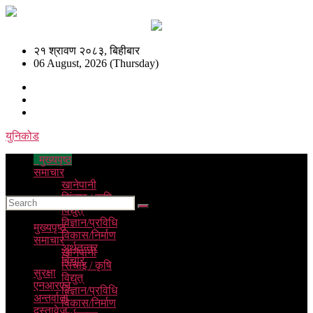
२१ श्रावण २०८३, बिहीबार
06 August, 2026 (Thursday)
युनिकोड
मुख्यपृष्ठ
समाचार
खानेपानी
सिंचाइ / कृषि
विद्युत्
विज्ञान/प्रविधि
मुख्यपृष्ठ
विकास/निर्माण
समाचार
अर्थतन्त्र
खानेपानी
विचार
सिंचाइ / कृषि
सुरक्षा
विद्युत्
एनआरएन
विज्ञान/प्रविधि
अन्तर्वार्ता
विकास/निर्माण
दस्तावेज