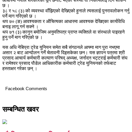
आधारमा नेपाल सरकारको पूर्ण छनौट भएको संस्था वा निकायलाई दिन सकिने
छ ।
३८ र ५८ (३) को व्यवस्था वाँझिएको देखिएको हुनाले त्यसलाई पुनरावलोकन गर्नु
पर्ने माग गरिएको छ ।
थप ७० (ङ) आवश्यकता र औचित्यका आधारमा आवश्यक देखिएका कार्यविधि
बनाइ लागू गर्न सक्ने ।
थप ७१ (३) कानुन बमोजिम अनुमतिपत्र प्राप्त व्यक्तिले वा संस्थाले पाइरहने
हुनु पर्ने माग गरिएकाे छ ।
यस अधि नेबिप्रा ट्रेड युनियन समेत सबै संगठनले आफ्ना माग पुरा नभएमा
असार २ बाट आन्दोलन गर्ने चेतावनी दिइसकेका छन। यस ज्ञापन पत्रमा श्री
प्रसाद आचार्य कर्मचारी कल्याण परिषद् अध्यक्ष, जर्नादन भट्टराई कर्मचारी संघ
र रामेश्वर प्रसाद पौडेल आधिकारीक कर्मचारी ट्रेड युनियनको तर्फबाट
हस्ताक्षर गरेका छन् ।
Facebook Comments
सम्बन्धित खवर