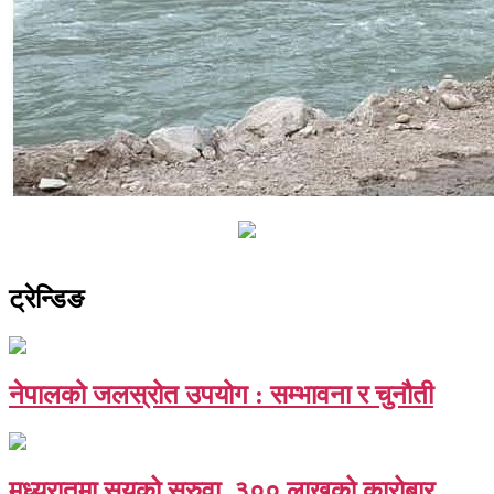
ट्रेन्डिङ
नेपालको जलस्रोत उपयोग : सम्भावना र चुनौती
मध्यरातमा सयको सरुवा, ३०० लाखको कारोबार