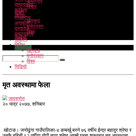
अर्थतन्त्र
सम्पादकीय
विचार
साहित्य
सुरक्षा
विविध
एनआरएन
खेलकुद
अन्तर्वार्ता
मनोरञ्जन
दस्तावेज
विश्व
सम्पादकीय
भिडियो
साहित्य
विविध
English
खेलकुद
मनोरञ्जन
विश्व
भिडियो
मृत अवस्थामा फेला
जलस्रोत
२० भाद्र २०७७, शनिबार
खोटाङ। जन्तेढुंगा गाउँपालिका-४ डम्बर्खु बस्ने ७६ वर्षीय ईन्द्र बहादुर श्रेष्ठ र
उनकै बहिनी ६२ वर्षीया गोपी माया श्रेष्ठ आफ्नै घरमा शुक्रबार मृत अवस्थामा