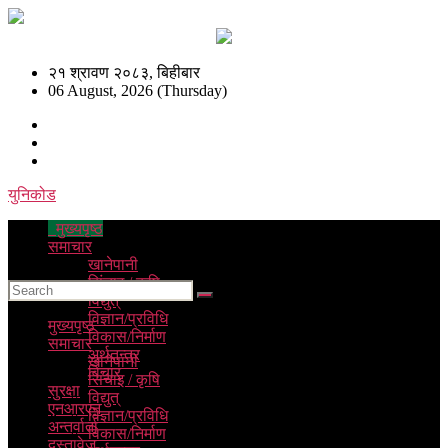
२१ श्रावण २०८३, बिहीबार
06 August, 2026 (Thursday)
युनिकोड
मुख्यपृष्ठ
समाचार
खानेपानी
सिंचाइ / कृषि
विद्युत्
विज्ञान/प्रविधि
मुख्यपृष्ठ
विकास/निर्माण
समाचार
अर्थतन्त्र
खानेपानी
विचार
सिंचाइ / कृषि
सुरक्षा
विद्युत्
एनआरएन
विज्ञान/प्रविधि
अन्तर्वार्ता
विकास/निर्माण
दस्तावेज