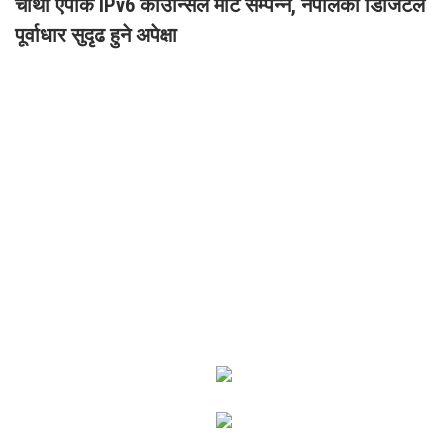
चौथो एपाक IPv6 काउन्सिल मीट सम्पन्न, नेपालको डिजिटल
पूर्वाधार सुदृढ हुने अपेक्षा