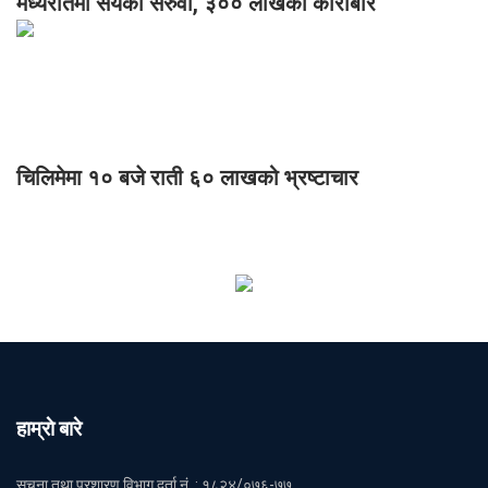
मध्यरातमा सयको सरुवा, ३०० लाखको कारोबार
चिलिमेमा १० बजे राती ६० लाखको भ्रष्टाचार
हाम्राे बारे
सूचना तथा प्रशारण विभाग दर्ता नं. : १८२४/०७६-७७