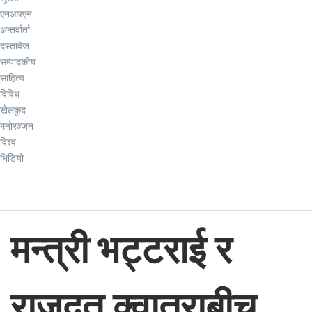
एनआरएन
अन्तर्वार्ता
दस्तावेज
सम्पादकीय
साहित्य
विविध
खेलकुद
मनोरञ्जन
विश्व
भिडियो
मन्त्री भट्टराई र
राजदूत क्वात्राबीच