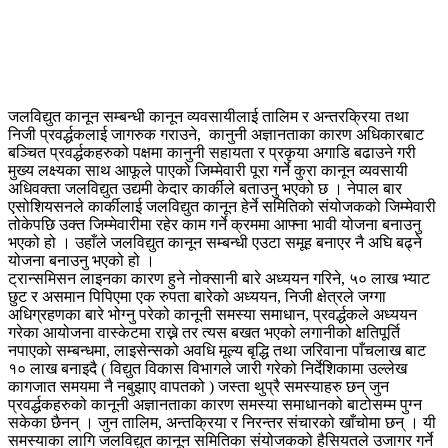
जलविद्युत कानून सम्बन्धी कानून व्यवसायीलाई तालिम र अन्तरक्रिया तथा
निजी प्रवर्द्धकलाई जागरुक गराउने, कानुनी अज्ञानताका कारण अधिकारबाट
बञ्चित प्रवर्द्धकहरुको पक्षमा कानुनी सहायता र प्रकृया अगाडि बढाउने गरी
मुख्य लक्ष्यका साथ आफूले पाएको जिम्मेवारी पूरा गर्ने कुरा कानून व्यवसायी
अधिवक्ता जलविद्युत उद्यमी केदार कार्कीले बताउनु भएको छ । नेपाल बार
एसोशियसनले कार्कीलाई जलविद्युत कानून हेर्ने समितिको संयोजकको जिम्मेवारी
तोकेपछि उक्त जिम्मेवारीमा रहेर काम गर्ने क्रममा आफ्ना भावी योजना बनाउनु
भएको हो । उहाँले जलविद्युत कानून सम्बन्धी एउटा समूह बनाएर नै अघि बढ्ने
योजना बनाउनु भएको हो ।
ट्रान्समिसन लाइनका कारण हुने नोक्सानी बारे अध्ययन गरिने, ५० लाख भ्याट
छुट र असमान पिपिएमा एक रुपता बारेको अध्ययन, निजी क्षेत्रले जग्गा
अधिग्रहणका बारे भोग्नु परेको कानूनी समस्या समाधान, प्रवर्द्धकले अध्ययन
गरेका आयोजना वास्केटमा राख्ने तर त्यस बखत भएको लगानीको क्षतिपूर्ति
नपाएकाे सम्बन्धमा, लाइसेन्सको अवधि मूल्य बृद्धि तथा जरिवाना पाँचलाख बाट
१० लाख बनाइदै ( विद्युत विकास विभागले जारी गरेको निर्देशिकामा उल्लेख
कागजात समयमा नै नबुझाए वापतको ) जस्ता थुप्रै समस्याहरु छन् जुन
प्रवर्द्धकहरुको कानूनी अज्ञानताका कारण समस्या समाधानको बाटोसम्म पुग्न
सकेका छैनन् । जुन तालिम, अन्तक्रिया र निरन्तर संचारको खाँचोमा छन् । यी
समस्याका लागि जलविद्युत कानून समितिका संयोजकको हैसियतले उजागर गर्ने