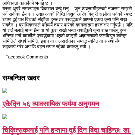
अधिवक्ता कार्कीको भनाइ छ ।
यस्ता थुप्रै समस्याहरु विकराल बन्दै छन् । जुन व्यवसायीहरुको नजरमा राम्ररी
पर्न सकेका छैनन । उदाहरणको निम्ति विद्युत खरिद बिक्री संझौता भनेको स्पष्ट
रुपमा दुई पक्ष बिचको संझौता हुन्छ तर प्रवर्द्धकले आफ्नो एउटा कुरा पनि राख्न
सक्दैन । प्राधिकरणले पहिल्यै तयार पारेको कागजातमा हस्ताक्षर गर्नुपर्छ । यदि
यो शर्त मलाई मान्य छैन वा यो कुरा राखौ भन्दा तपाईंकुनै कुरा राख्न पाउनु हुन्न
भनिन्छ भन्दै कार्कीले प्रवर्द्धकमा भएको कानूनी अज्ञानताको जलविद्युत कानून
समितिले संघर्ष समिति, इपान वा जलसरोकार सम्वद्ध व्यक्ति वा संस्थासँग
सहकार्य गरेर अगाडि बढ्न तयार रहेको बताउनु भयो ।
Facebook Comments
सम्बन्धित खवर
एकैदिन ५६ व्यावसायिक फर्ममा अनुगमन
चिकित्सकलाई पनि हप्तामा दुई दिन बिदा चाहिन्छ: डा.