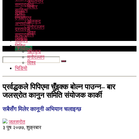
अर्थतन्त्र
सम्पादकीय
विचार
साहित्य
सुरक्षा
विविध
एनआरएन
खेलकुद
अन्तर्वार्ता
मनोरञ्जन
दस्तावेज
विश्व
सम्पादकीय
भिडियो
साहित्य
विविध
English
खेलकुद
मनोरञ्जन
विश्व
भिडियो
प्रर्वद्धकले पिपिएमा चुँइक्क बोल्न पाउन्न– बार
जलस्रोत कानुन समिति स‌ंयाेजक कार्की
सबैसँग मिलेर कानूनी अभियान चलाइन्छ
जलस्रोत
३ पुष २०७७, शुक्रबार