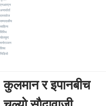
एनआरएन
अन्तर्वार्ता
दस्तावेज
सम्पादकीय
साहित्य
विविध
खेलकुद
मनोरञ्जन
विश्व
भिडियो
कुलमान र इपानबीच
चल्याे साैदावाजी