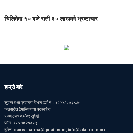
चिलिमेमा १० बजे राती ६० लाखको भ्रष्टाचार
हाम्राे बारे
सूचना तथा प्रशारण विभाग दर्ता नं. : १८२४/०७६-७७
जलस्रोत द्वैमासिकद्वारा प्रकाशित :
सञ्चालकः दामोदर सुवेदी
फोन
:
९८५१०२००५३
इमेल
:
damssharma@gmail.com, info@jalasrot.com