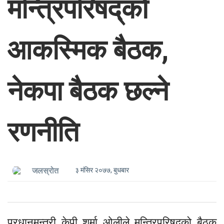
मन्त्रिपरिषद‍्को
आकस्मिक बैठक,
नेकपा बैठक छल्ने
रणनीति
३ मंसिर २०७७, बुधबार
जलस्रोत
प्रधानमन्त्री केपी शर्मा ओलीले मन्त्रिपरिषद्को बैठक