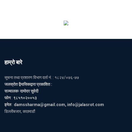
हाम्राे बारे
सूचना तथा प्रशारण विभाग दर्ता नं. : १८२४/०७६-७७
जलस्रोत द्वैमासिकद्वारा प्रकाशित :
सञ्चालकः दामोदर सुवेदी
फोन
:
९८५१०२००५३
इमेल
:
damssharma@gmail.com, info@jalasrot.com
डिल्लीबजार, काठमाडौं