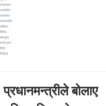
एनआरएन
अन्तर्वार्ता
दस्तावेज
सम्पादकीय
साहित्य
विविध
खेलकुद
मनोरञ्जन
विश्व
भिडियो
प्रधानमन्त्रीले बोलाए