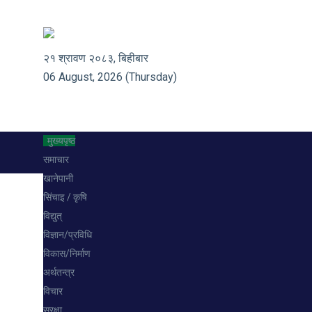
२१ श्रावण २०८३, बिहीबार
06 August, 2026 (Thursday)
मुख्यपृष्ठ
समाचार
खानेपानी
सिंचाइ / कृषि
विद्युत्
विज्ञान/प्रविधि
विकास/निर्माण
अर्थतन्त्र
विचार
सुरक्षा