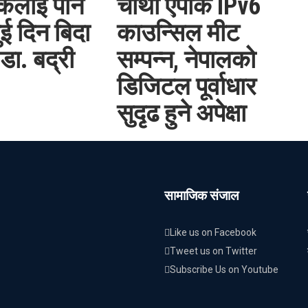
कलाई पनि
चौथो एपाक IPv6
ुई दिन बिदा
काउन्सिल मीट
डा. बद्री
सम्पन्न, नेपालको
डिजिटल पूर्वाधार
सुदृढ हुने अपेक्षा
सामाजिक संजाल
Like us on Facebook
Tweet us on Twitter
Subscribe Us on Youtube