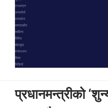
एनआरएन
अन्तर्वार्ता
दस्तावेज
सम्पादकीय
साहित्य
विविध
खेलकुद
मनोरञ्जन
विश्व
भिडियो
प्रधानमन्त्रीको ‘शु