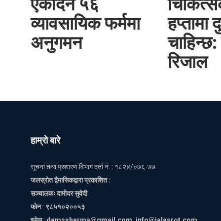
एकैदिन ५६
चिकित्स
व्यावसायिक फर्ममा
हप्तामा द
अनुगमन
चाहिन्छ: 
रिजाल
हाम्राे बारे
सूचना तथा प्रशारण विभाग दर्ता नं. : १८२४/०७६-७७
जलस्रोत द्वैमासिकद्वारा प्रकाशित :
सञ्चालकः दामोदर सुवेदी
फोन
:
९८५१०२००५३
इमेल
:
damssharma@gmail.com, info@jalasrot.com