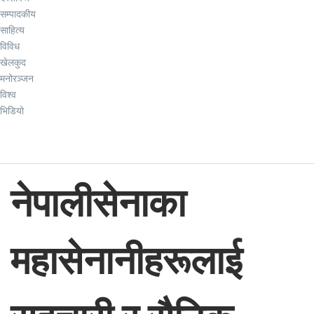
सम्पादकीय
साहित्य
विविध
खेलकुद
मनोरञ्जन
विश्व
भिडियो
नेपालीसेनाका
महासेनानीहरूलाई