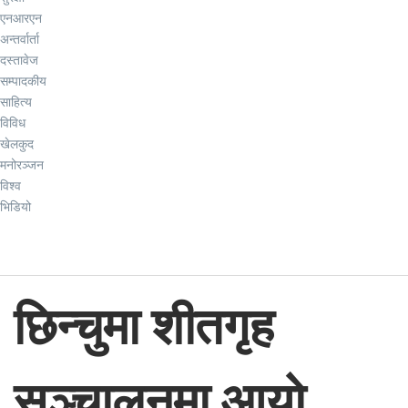
एनआरएन
अन्तर्वार्ता
दस्तावेज
सम्पादकीय
साहित्य
विविध
खेलकुद
मनोरञ्जन
विश्व
भिडियो
छिन्चुमा शीतगृह
सञ्चालनमा आयो