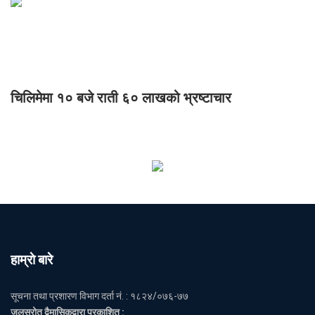
चिलिमेमा १० बजे राती ६० लाखको भ्रष्टाचार
हाम्राे बारे
सूचना तथा प्रशारण विभाग दर्ता नं. : १८२४/०७६-७७
जलस्रोत द्वैमासिकद्वारा प्रकाशित :