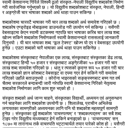
स्वामी केशवानन्द गिरिले विश्वमै ठूलो संस्कृत–नेपाली विद्युतीय शब्दकोश निर्माण
गरी सार्वजनिक गर्नुभएको छ । यो विद्युतीय शब्दकोशबाट संस्कृत, नेपाली, हिन्दी
र अङ्ग्रेजी चार भाषाका शब्दको अर्थ थाहा पाउन सकिन्छ ।
शब्दकोशमा चारवटै भाषाका गरी चार लाख शब्दको अर्थ समावेश गरिएको छ ।
शब्दकोष एण्ड्रोइड मोबाइलमा डाउनलोड गरी उपयोग गर्न सकिन्छ । यसैगरी
वेबसाइटमा केएन स्वामी डटकममा गएपछि चार भाषाका करिब चार लाख शब्द
खोज्न सकिने शब्दकोश निर्माणकर्ता स्वामी केशवानन्दले राससलाई जानकारी
दिनुभयो । यी चार भाषाका शब्द ‘फूल टेक्स्ट’ खोज्न यो एप र वेबसाइट उपयोगी
हुनेछ । एउटा शब्दको चारै भाषाका अर्थ थाहा पाउन सकिनेछ ।
शब्दकोशमा संस्कृतबाट नेपालीका एक लाख, संस्कृतबाट संस्कृतका डेढ लाख,
संस्कृतबाट हिन्दी ५० हजार र संस्कृतबाट अङ्गे्रजीका ५० हजार गरी चार
लाख शब्द सामावेश गरिएको छ । धातु र त्यसको कृदन्त रूप ५० हजार गरी चार
लाख शब्दको ज्ञान कोशबाट वेबसाइट वा एपमा गएर हेर्न सकिने गरी समावेश
गरिएको उहाँले बताउनुभयो । कोरोना भाइरसको सङ्क्रमणबाट बच्न गत वर्ष
चैतमा सरकारले बन्दाबन्दी जारी गरेपछि स्वामी केशवानन्द गिरिको नेतृत्वमा
शब्दकोश निर्माणका लागि काम शुरु भएको हो ।
संस्कृत शब्दको अर्थ जान्न चाहने, संस्कृतका विद्यार्थी, अध्ययन एवं अनुसन्धान
गर्न चाहनेका लागि शब्दकोश उपयोगी छ । शिलालेख, प्राचीन अभिलेख
लगायतका सामग्रीको अध्ययनका लागि पनि यो शब्दकोश महत्वपूर्ण सामग्री
हुनेछ । संस्कृतका दुई शब्दकोश ‘वाचस्पत्यम्’ र ‘शब्दकल्पद्रुम’ का सबै शब्द
टाइप गरेर विद्युतीय माध्यमबाट हेर्न सकिने बनाइएको छ । ‘वाचस्पत्यम्’ सन्
१८७० मा तारानाथ तर्क वाचस्पति भट्टाचार्यले तयार पारेको कोश हो । यसैगरी