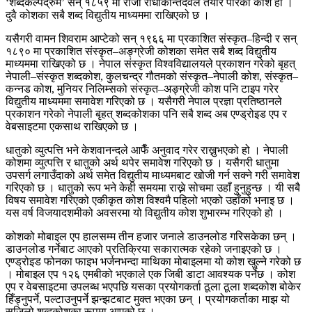
‘शब्दकल्पद्रुम’ सन् १८५९ मा राजा राधाकान्तदेवले तयार पारेको कोश हो ।
दुवै कोशका सबै शब्द विद्युतीय माध्यममा राखिएको छ ।
यसैगरी वामन शिवराम आप्टेको सन् १९६६ मा प्रकाशित संस्कृत–हिन्दी र सन्
१८९० मा प्रकाशित संस्कृत–अङ्ग्रेजी कोशका समेत सबै शब्द विद्युतीय
माध्यममा राखिएको छ । नेपाल संस्कृत विश्वविद्यालयले प्रकाशन गरेको बृहत्
नेपाली–संस्कृत शब्दकोश, कुलचन्द्र गौतमको संस्कृत–नेपाली कोश, संस्कृत–
कन्नड कोश, मुनियर निलिम्सको संस्कृत–अङ्ग्रेजी कोश पनि टाइप गरेर
विद्युतीय माध्यममा समावेश गरिएको छ । यसैगरी नेपाल प्रज्ञा प्रतिष्ठानले
प्रकाशन गरेको नेपाली बृहत् शब्दकोशका पनि सबै शब्द अब एण्ड्रोइड एप र
वेबसाइटमा एकसाथ राखिएको छ ।
धातुको व्युत्पत्ति भने केशवानन्दले आफैँ अनुवाद गरेर राख्नुभएको हो । नेपाली
कोशमा व्युत्पत्ति र धातुको अर्थ थपेर समावेश गरिएको छ । यसैगरी धातुमा
उपसर्ग लगाउँदाको अर्थ समेत विद्युतीय माध्यमबाट खोजी गर्न सक्ने गरी समावेश
गरिएको छ । धातुको रूप भने केही समयमा राख्ने सोचमा उहाँ हुनुहुन्छ । यी सबै
विषय समावेश गरिएको एकीकृत कोश विश्वमै पहिलो भएको उहाँको भनाइ छ ।
यस वर्ष विजयादशमीको अवसरमा यो विद्युतीय कोश शुभारम्भ गरिएको हो ।
कोशको मोबाइल एप हालसम्म तीन हजार जनाले डाउनलोड गरिसकेका छन् ।
डाउनलोड गर्नेबाट आएको प्रतिक्रिया सकारात्मक रहेको जनाइएको छ ।
एण्ड्रोइड फोनका फाइभ भर्जनभन्दा माथिका मोबाइलमा यो कोश खुल्ने गरेको छ
। मोबाइल एप १२६ एमबीको भएकाले एक जिबी डाटा आवश्यक पर्नेछ । कोश
एप र वेबसाइटमा उपलब्ध भएपछि यसका प्रयोगकर्ता ठूला ठूला शब्दकोश बोकेर
हिँड्नुपर्ने, पल्टाउनुपर्ने झन्झटबाट मुक्त भएका छन् । प्रयोगकर्ताका माझ यो
सजिलो शब्दकोशका रूपमा आएको छ ।