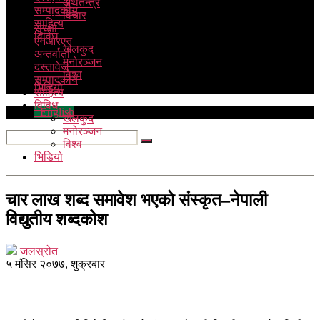
अर्थतन्त्र
सम्पादकीय
विचार
साहित्य
सुरक्षा
विविध
एनआरएन
खेलकुद
अन्तर्वार्ता
मनोरञ्जन
दस्तावेज
विश्व
सम्पादकीय
भिडियो
साहित्य
विविध
English
खेलकुद
मनोरञ्जन
विश्व
भिडियो
चार लाख शब्द समावेश भएको संस्कृत–नेपाली
विद्युतीय शब्दकोश
जलस्रोत
५ मंसिर २०७७, शुक्रबार