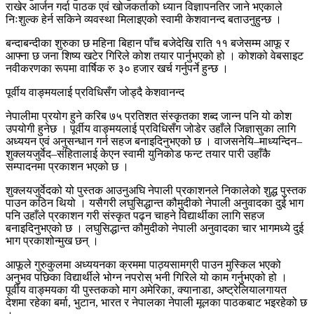
राखेर आर्जन गर्दा पाठक एवं खोजकर्ताको ध्यान विज्ञापनतिर जाने भएकाले
निःशुल्क हेर्न सकिने व्यवस्था मिलाइएको स्वामी केशवानन्द बताउनुहुन्छ ।
बन्दाबन्दीका शुरुका छ महिना बिहान पाँच बजेदेखि राति ११ बजेसम्म आफू र
आफ्ना छ जना शिष्य खटेर गिरिले कोश तयार पार्नुभएको हो । कोशको वेबसाइट
नवीकरणका रूपमा वार्षिक रु ३० हजार खर्च गर्नुपर्ने हुन्छ ।
पूर्वीय वाङ्मयलाई प्रविधिसँग जोड्दै केशवानन्द
नेपालीमा प्रयोग हुने करिब ७५ प्रतिशत संस्कृतका शब्द जान्न पनि यो कोश
उपयोगी हुनेछ । पूर्वीय वाङ्मयलाई प्रविधिसँग जोडेर उहाँले जिज्ञासुका लागि
अध्ययन एवं अनुसन्धान गर्न सहज बनाइदिनुभएको छ । वाजसनेयि–माध्यन्दिन–
शुक्लयजुर्वेद–संहितालाई केएन स्वामी युनिकोड फन्ट तयार पारी उहाँकै
सम्पादनमा प्रकाशन भएको छ ।
शुक्लयजुर्वेदको यो पुस्तक आउनुअघि नेपाली प्रकाशनले निकालेको शुद्ध पुस्तक
पाउन कठिन थियो । यसैगरी लघुसिद्धान्त कौमुदीको नेपाली अनुवादका दुई भाग
पनि उहाँले प्रकाशन गरी संस्कृत पढ्न चाहने विद्यार्थीका लागि सहज
बनाइदिनुभएको छ । लघुसिद्धान्त कौमुदीको नेपाली अनुवादका चार भागमध्ये दुई
भाग प्रकाशोन्मुख छन् ।
आफूले गुरुकुलमा अध्ययनका क्रममा पाठ्यसामग्री पाउन मुस्किल भएको
अनुभव पछिका विद्यार्थीले भोग्न नपरोस् भनी गिरिले यो काम गर्नुभएको हो ।
पूर्वीय वाङ्मयका यी पुस्तकको माग अमेरिका, क्यानाडा, अष्ट्रेलियालगायत
देशमा रहेका बर्मा, भुटान, भारत र नेपालका नेपाली मूलका पाठकबाट भइरहेको छ