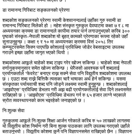
डा रामानन्द गिरिबाट सङ्कलनको प्रेरणा
शब्दकोश सङ्कलनको प्रेरणा स्वामी केशवानन्दलाई उहाँका गुरु स्वामी डा
रामानन्द गिरिबाट मिलेको हो । महेश संस्कृत गुरुकुल देवघाटमा कक्षा ७ र ८ मा
अध्ययनका क्रममा डा रामानन्दले कापीमा तयार पार्न लगाउनुभएको करिब ३००
पृष्ठको संस्कृत–नेपाली शब्दकोश यो बृहत् कामको प्रेरणाका रूपमा रहेको उहाँ
सुनाउनुहुन्छ । कक्षा ९ र १० मा अध्ययनका क्रममा विसं २०५८ तिर
कम्प्युटरसमेत सिक्न पाएपछि कोशलाई प्रविधिमा जोडेर वेबसाइटमा उपलब्ध
गराउने इच्छा उहाँमा जागृत भएको थियो ।
शब्दकोशमा आफूले चाहेको शब्द टाइप गरेर खोज्न सकिन्छ । चाहेको शब्द नेपाली
वर्णानुक्रमानुसार समेत खोज्न सकिन्छ । धेरैजसो आवश्यक पर्ने शब्दलाई
प्रयोगकर्ताले ‘फेवरेट’ बनाएर राख्न सक्ने सेवा पनि विद्युतीय शब्दकोशमा उपलब्ध
छ । एउटा शब्द राख्ने बित्तिकै त्यसका चारै भाषाका अर्थ हेर्न सकिन्छ । यसमा
संस्कृतका पर्यायवाची शब्द पनि जोड्ने लक्ष्यमा स्वामी हुनुहुन्छ । शब्दकोशलाई
‘आइवोएस’ प्रविधिमा डेभलप गरी अझ बढी प्रयोगकर्तालाई सेवा दिने लक्ष्यसमेत
राखिएको छ । ‘आइवोएस’ प्रविधिमा डेभलप गर्न रु ६५ हजार लाग्ने भएकाले
स्रोत व्यवस्थापनको काम भइरहेको जनाइएको छ ।
निःशुल्क सेवा
गुरुकुलमा आफूले निःशुल्क शिक्षा आर्जन गरेकाले करिब रु ५० लाखको लागतमा
यो विद्युतीय कोश निर्माण गरी बिना शुल्क पाठकका लागि उपलब्ध गराएको उहाँले
बताउनुभयो । विद्युतीय कोशमा कुनै पनि विज्ञापनसमेत राखिएको छैन । विज्ञापन