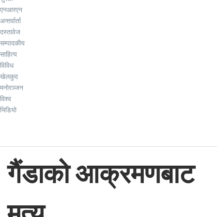
एनआरएन
अन्तर्वार्ता
दस्तावेज
सम्पादकीय
साहित्य
विविध
खेलकुद
मनोरञ्जन
विश्व
भिडियो
गैंडाको आक्रमणबाट
मृत्यु