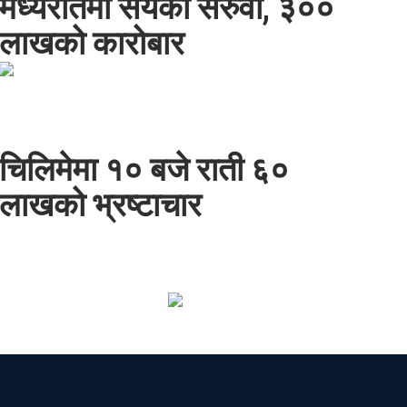
मध्यरातमा सयको सरुवा, ३००
लाखको कारोबार
चिलिमेमा १० बजे राती ६०
लाखको भ्रष्टाचार