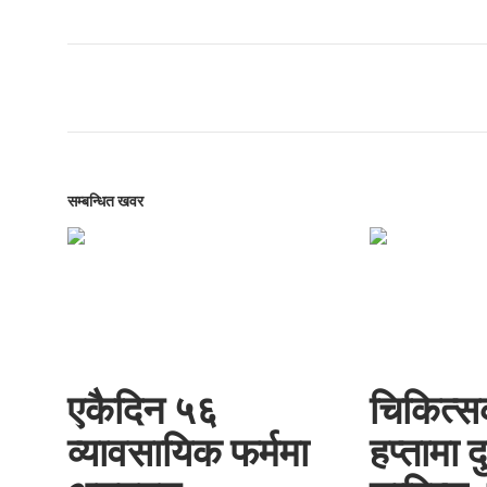
सम्बन्धित खवर
एकैदिन ५६
चिकित्स
व्यावसायिक फर्ममा
हप्तामा द