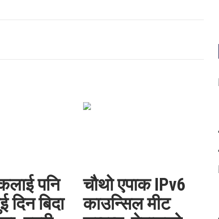
कलाई पनि
चौथो एपाक IPv6
ुई दिन बिदा
काउन्सिल मीट