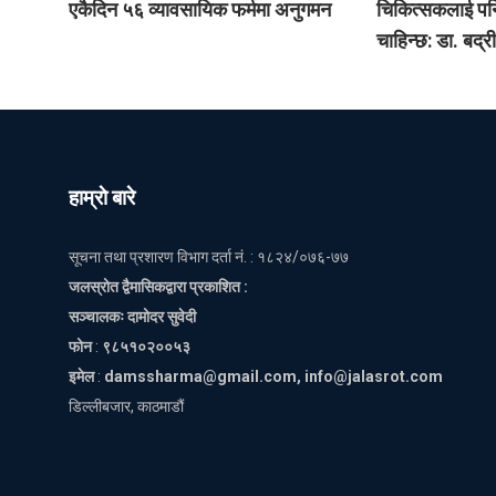
एकैदिन ५६ व्यावसायिक फर्ममा अनुगमन
चिकित्सकलाई पनि 
चाहिन्छ: डा. बद्
हाम्राे बारे
सूचना तथा प्रशारण विभाग दर्ता नं. : १८२४/०७६-७७
जलस्रोत द्वैमासिकद्वारा प्रकाशित :
सञ्चालकः दामोदर सुवेदी
फोन
:
९८५१०२००५३
इमेल
:
damssharma@gmail.com, info@jalasrot.com
डिल्लीबजार, काठमाडौं