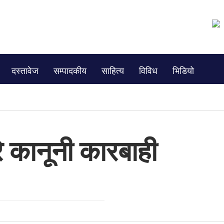
दस्तावेज
सम्पादकीय
साहित्य
विविध
भिडियो
े कानूनी कारबाही