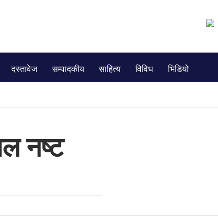
दस्तावेज
सम्पादकीय
साहित्य
विविध
भिडियो
नमाल नष्ट