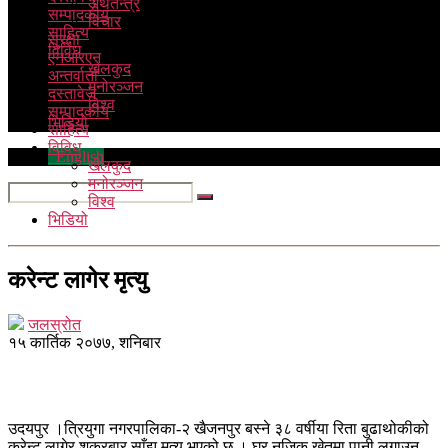
अर्थतन्त्र
सम्पादकीय
विचार
साहित्य
सुरक्षा
विविध
एनआरएन
खेलकुद
अन्तर्वार्ता
मनोरञ्जन
दस्तावेज
विश्व
सम्पादकीय
भिडियो
साहित्य
विविध
English
खेलकुद
मनोरञ्जन
विश्व
भिडियो
करेन्ट लागेर मृत्यु
जलस्रोत
१५ कार्तिक २०७७, शनिबार
उदयपुर ।त्रियुगा नगरपालिका-२ खैजनपुर बस्ने ३८ वर्षीया रिता बुढाथोकीको
करेन्ट लागेर शुक्रबार साँझ मृत्यु भएको छ । घर नजिक खेतमा पानी लगाउन