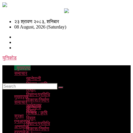
२३ श्रावण २०८३, शनिबार
08 August, 2026 (Saturday)
युनिकोड
मुख्यपृष्ठ
समाचार
खानेपानी
सिंचाइ / कृषि
विद्युत्
विज्ञान/प्रविधि
मुख्यपृष्ठ
विकास/निर्माण
समाचार
अर्थतन्त्र
खानेपानी
विचार
सिंचाइ / कृषि
सुरक्षा
विद्युत्
एनआरएन
विज्ञान/प्रविधि
अन्तर्वार्ता
विकास/निर्माण
दस्तावेज