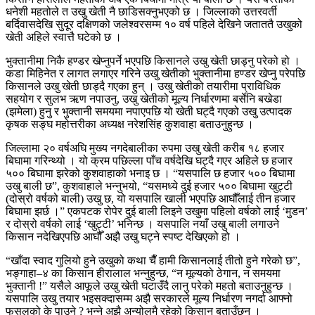
धनेशी महतोले त उखु खेती नै छाडिसक्नुभएको छ । जिल्लाको उत्तरवर्ती
बर्दिवासदेखि सुदूर दक्षिणको जलेश्वरसम्म १० वर्ष पहिले देखिने जताततै उखुको
खेती अहिले स्वात्तै घटेको छ ।
भुक्तानीमा निकै हण्डर खेप्नुपर्ने भएपछि किसानले उखु खेती छाड्नु परेको हो ।
कडा मिहिनेत र लागत लगाएर गरिने उखु खेतीको भुक्तानीमा हण्डर खेप्नु परेपछि
किसानले उखु खेती छाड्दै गएका हुन् । उखु खेतीको तयारीमा प्राविधिक
सहयोग र सुलभ ऋण नपाउनु, उखु खेतीको मूल्य निर्धारणमा बर्सेनि बखेडा
(झमेला) हुनु र भुक्तानी समयमा नपाएपछि यो खेती घट्दै गएको उखु उत्पादक
कृषक सङ्घ महोत्तरीका अध्यक्ष नरेशसिंह कुशवाहा बताउनुहुन्छ ।
जिल्लामा २० वर्षअघि मुख्य नगदेबालीका रुपमा उखु खेती करीब १८ हजार
बिघामा गरिन्थ्यो । यो क्रम पछिल्ला पाँच वर्षदेखि घट्दै गएर अहिले छ हजार
५०० बिघामा झरेको कुशवाहाको भनाइ छ । “यसपालि छ हजार ५०० बिघामा
उखु बाली छ”, कुशवाहाले भन्नुभयो, “यसमध्ये दुई हजार ५०० बिघामा खुट्टी
(दोस्रो वर्षको बाली) उखु छ, यो यसपालि खाली भएपछि आघौँलाई तीन हजार
बिघामा झर्छ ।” एकपटक रोपेर दुई बाली लिइने उखुमा पहिलो वर्षको लाई ‘मुडन’
र दोस्रो वर्षको लाई ‘खुट्टी’ भनिन्छ । यसपालि नयाँ उखु बाली लगाउने
किसान नदेखिएपछि आघौँ अझै उखु घट्ने स्पष्ट देखिएको हो ।
“खाँदा स्वाद गुलियो हुने उखुको कथा चैँ हामी किसानलाई तीतो हुने गरेको छ”,
भङ्गाहा–४ का किसान हीरालाल भन्नुहुन्छ, “न मूल्यको ठेगान, न समयमा
भुक्तानी !” यसैले आफूले उखु खेती घटाउँदै लानु परेको महतो बताउनुहुन्छ ।
यसपालि उखु तयार भइसक्दासम्म अझै सरकारले मूल्य निर्धारण नगर्दा आफ्नो
फसलको के पाउने ? भन्ने अझै अन्योलमै रहेको किसान बताउँछन् ।