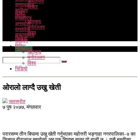
अर्थतन्त्र
सम्पादकीय
विचार
साहित्य
सुरक्षा
विविध
एनआरएन
खेलकुद
अन्तर्वार्ता
मनोरञ्जन
दस्तावेज
विश्व
सम्पादकीय
भिडियो
साहित्य
विविध
English
खेलकुद
मनोरञ्जन
विश्व
भिडियो
ओरालो लाग्दै उखु खेती
जलस्रोत
७ पुष २०७७, मंगलवार
परारसम्म तीन बिघामा उखु खेती गर्नुभएका महोत्तरी भङ्गाहा नगरपालिका–४ का
किसान हीरालाल महतोको अब एक बिघामा मात्र यो बाली छ । यसै बस्तीका