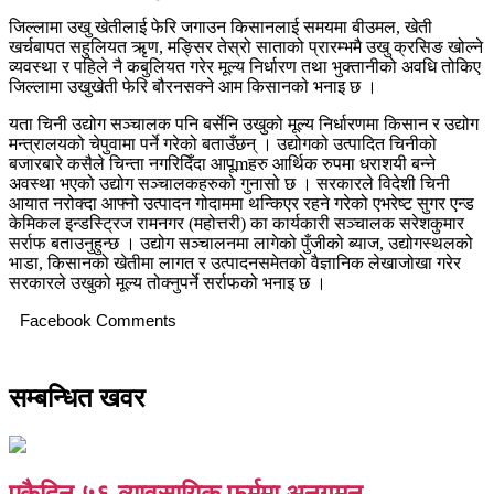
जिल्लामा उखु खेतीलाई फेरि जगाउन किसानलाई समयमा बीउमल, खेती
खर्चबापत सहुलियत ऋृण, मङ्सिर तेस्रो साताको प्रारम्भमै उखु क्रसिङ खोल्ने
व्यवस्था र पहिले नै कबुलियत गरेर मूल्य निर्धारण तथा भुक्तानीको अवधि तोकिए
जिल्लामा उखुखेती फेरि बौरनसक्ने आम किसानको भनाइ छ ।
यता चिनी उद्योग सञ्चालक पनि बर्सेनि उखुको मूल्य निर्धारणमा किसान र उद्योग
मन्त्रालयको चेपुवामा पर्ने गरेको बताउँछन् । उद्योगको उत्पादित चिनीको
बजारबारे कसैले चिन्ता नगरिदिँदा आपूmहरु आर्थिक रुपमा धराशयी बन्ने
अवस्था भएको उद्योग सञ्चालकहरुको गुनासो छ । सरकारले विदेशी चिनी
आयात नरोक्दा आफ्नो उत्पादन गोदाममा थन्किएर रहने गरेको एभरेष्ट सुगर एन्ड
केमिकल इन्डस्ट्रिज रामनगर (महोत्तरी) का कार्यकारी सञ्चालक सरेशकुमार
सर्राफ बताउनुहुन्छ । उद्योग सञ्चालनमा लागेको पुँजीको ब्याज, उद्योगस्थलको
भाडा, किसानको खेतीमा लागत र उत्पादनसमेतको वैज्ञानिक लेखाजोखा गरेर
सरकारले उखुको मूल्य तोक्नुपर्ने सर्राफको भनाइ छ ।
Facebook Comments
सम्बन्धित खवर
एकैदिन ५६ व्यावसायिक फर्ममा अनुगमन