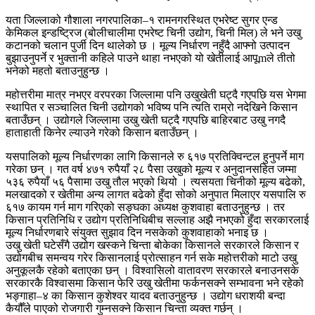
यता जिल्लाको गौशाला नगरपालिका–१ रामनगरस्थित एभरेष्ट सुगर एन्ड
केमिकल इन्डष्ट्रिज (बोलीचालीमा एभरेष्ट चिनी उद्योग, चिनी मिल) ले भने उखु
कटानको चलान पुर्जी दिन थालेको छ । मूल्य निर्धारण नहुँदै आफ्नो उत्पादन
बुझाउनुपर्ने र भुक्तानी कहिले पाउने थाहा नभएको यो खेतीलाई आपूmले तीतो
भनेको महतो बताउनुहुन्छ ।
महोत्तरीमा मात्र नभएर वरपरका जिल्लामा पनि उखुखेती घट्दै गएपछि यस भेगमा
स्थापित र सञ्चालित चिनी उद्योगको भविष्य पनि त्यति राम्रो नदेखिने किसान
बताउँछन् । उद्योगले जिल्लामा उखु खेती घट्दै गएपछि बाहिरबाट उखु नगदै
हाताहाती किनेर ल्याउने गरेको किसान बताउँछन् ।
यसपालिको मूल्य निर्धारणका लागि किसानले रु ६१७ प्रतिक्विन्टल हुनुपर्ने माग
गरेका छन् । गत वर्ष ४७१ रुपैयाँ २८ पैसा उखुको मूल्य र अनुदानसहित जम्मा
५३६ रुपैयाँ ५६ पैसामा उखु तौल भएको थियो । त्यसयता चिनीको मूल्य बढेको,
मलखादको र खेतीमा अन्य लागत बढेको हुँदा सोको अनुपात मिलाएर यसपालि रु
६१७ कायम गर्न माग गरिएको सङ्घका अध्यक्ष कुशवाहा बताउनुहुन्छ । तर
किसान प्रतिनिधि र उद्योग प्रतिनिधिबीच सल्लाह अझै नभएको हुँदा सरकारलाई
मूल्य निर्धारणबारे संयुक्त सुझाव दिन नसकेको कुशवाहाको भनाइ छ ।
उखु खेती घटेसँगै उद्योग खस्कने चिन्ता बोकेका किसानले सरकारले किसान र
उद्योगबीच समन्वय गरेर किसानलाई प्रोत्साहन गर्न सके महोत्तरीको माटो उखु
अनुकूलकै रहेको बताएका छन् । विश्वासिलो वातावरण सरकारले बनाउनसके
सरकारकै विश्वासमा किसान फेरि उखु खेतीमा फर्कनसक्ने सम्भावना भने रहेको
भङ्गाहा–४ का किसान कुशेश्वर यादव बताउनुहुन्छ । उद्योग धराशयी बन्दा
कैयौँले पाएको रोजगारी गुम्नसक्ने किसान चिन्ता व्यक्त गर्छन् ।