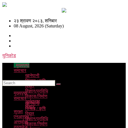
२३ श्रावण २०८३, शनिबार
08 August, 2026 (Saturday)
युनिकोड
मुख्यपृष्ठ
समाचार
खानेपानी
सिंचाइ / कृषि
विद्युत्
विज्ञान/प्रविधि
मुख्यपृष्ठ
विकास/निर्माण
समाचार
अर्थतन्त्र
खानेपानी
विचार
सिंचाइ / कृषि
सुरक्षा
विद्युत्
एनआरएन
विज्ञान/प्रविधि
अन्तर्वार्ता
विकास/निर्माण
दस्तावेज