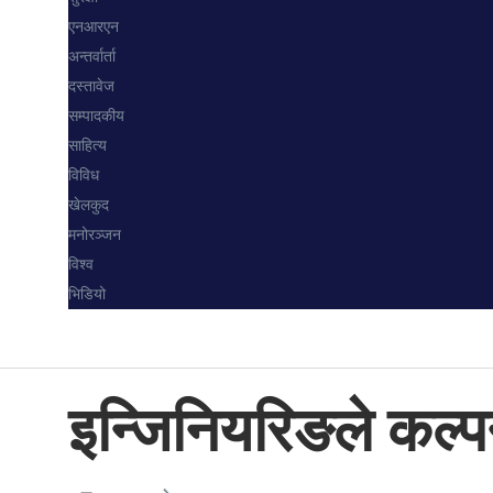
एनआरएन
अन्तर्वार्ता
दस्तावेज
सम्पादकीय
साहित्य
विविध
खेलकुद
मनोरञ्जन
विश्व
भिडियो
इन्जिनियरिङले कल्पन