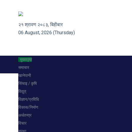
२१ श्रावण २०८३, बिहीबार
06 August, 2026 (Thursday)
मुख्यपृष्ठ
समाचार
खानेपानी
सिंचाइ / कृषि
विद्युत्
विज्ञान/प्रविधि
विकास/निर्माण
अर्थतन्त्र
विचार
सुरक्षा