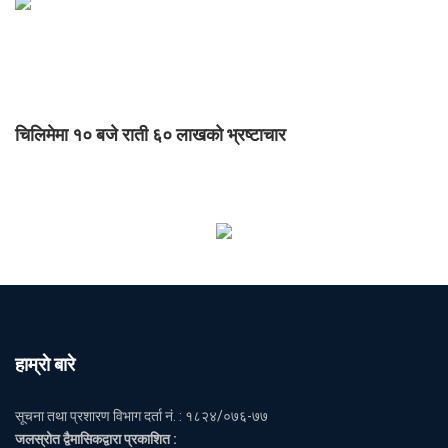
चिलिमेमा १० बजे राती ६० लाखको भ्रष्टाचार
हाम्राे बारे
सूचना तथा प्रशारण विभाग दर्ता नं. : १८२४/०७६-७७
जलस्रोत द्वैमासिकद्वारा प्रकाशित :