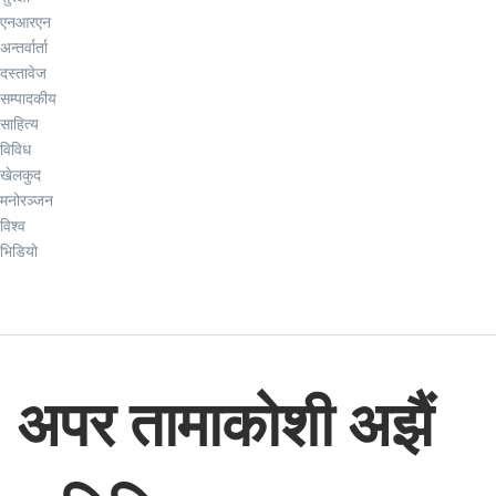
एनआरएन
अन्तर्वार्ता
दस्तावेज
सम्पादकीय
साहित्य
विविध
खेलकुद
मनोरञ्जन
विश्व
भिडियो
अपर तामाकोशी अझैं