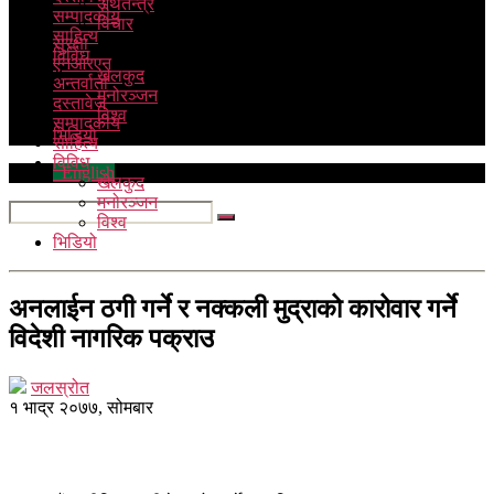
अर्थतन्त्र
सम्पादकीय
विचार
साहित्य
सुरक्षा
विविध
एनआरएन
खेलकुद
अन्तर्वार्ता
मनोरञ्जन
दस्तावेज
विश्व
सम्पादकीय
भिडियो
साहित्य
विविध
English
खेलकुद
मनोरञ्जन
विश्व
भिडियो
अनलाईन ठगी गर्ने र नक्कली मुद्राको कारोवार गर्ने
विदेशी नागरिक पक्राउ
जलस्रोत
१ भाद्र २०७७, सोमबार