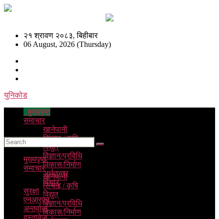
२१ श्रावण २०८३, बिहीबार
06 August, 2026 (Thursday)
युनिकोड
मुख्यपृष्ठ
समाचार
खानेपानी
सिंचाइ / कृषि
विद्युत्
विज्ञान/प्रविधि
मुख्यपृष्ठ
विकास/निर्माण
समाचार
अर्थतन्त्र
खानेपानी
विचार
सिंचाइ / कृषि
सुरक्षा
विद्युत्
एनआरएन
विज्ञान/प्रविधि
अन्तर्वार्ता
विकास/निर्माण
दस्तावेज