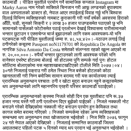
काठमाडाैं । पीडित युवतीले प्रयोग गर्ने सामाजिक सन्जाल Instagram मा
Marky Aaron नाम गरेको व्यक्तिले चिनजान गरी आफू लण्डनको बुपाक्याम
वाल अस्पतालको डाक्टर हो, नेपाल आएर तपाईलाई विवाह गर्छु भनि बिश्वास
दिलाई विभिन्न व्यक्तिहरुको नामबाट कुराकानी गरी नयाँ वर्षको अवसरमा हिराको
औँठी, घडी, सुनको सिक्री र २ लाख ३० हजार पाउण्डसमेत पठाएको छु भनि
सामानको पार्सलको फोटोसमेत पठाई प्रलोभन देखाई विश्वासमा पारीसामानको
भन्सार छुटाउन र एक्सचेन्ज चार्ज बुझाउनको लागि रकम आवश्यकप-यो भनि
पटकपटक गरी पीडित युवतीलाई जम्मा रु. ४८,५४,४२०।–पठाउन लगाई लिई
ठगीगरेको कसूरमा Passport noN1179701 को Republica De Angola का
नागरिक Silva Antonio Da Costa समेतको संलग्नता रहको खुल्न आएको मा
रु. २०,००,०००।- रुपैयाँ भन्सार छुटाउनको लागी आवश्यक परेको भनि
वानेश्वर एभरेष्ट होटलमा बोलाई सो होटलमा पुगि सम्पर्क गर्दा पुनः होटल
सोल्टिमा बोलाएकोमा यस महाशाखाबाटखटिएको टोलीले मिति २०७७।०४।
३०गते निजलाई पक्राउ गरी ठमेल स्थित निज बसेको होटलको कोठा
खानतलासी गरी निम्न बमोजिम सामान बरामद गरी यस कार्यालयमा ल्याई
प्रारम्भिक अनुसन्धान पश्चातः ठगी र खोटा मुद्रा बनाउन नहुने कसूरसमेतमा
थप अनुसन्धानको लागि महानगरिय प्रहरी परिसर काठमाडौ पठाईएको।
प्रारम्भिक अनुसन्धानको क्रममा निजले सोही दिन एक युवतीबाट पनि रू.३७
हजार नगद यस्तै गरी ठगी प्रलोभन दिएर बुझेको पाईएको । निजले नक्कली नोट
बनाउने गरेको देखिएकोमा नक्कली नोट बनाउन प्रयोग हुन केमिकल तथा
कागज समेत बरामद गरिएको । निजको सम्पर्कमा रहेका अन्य व्यक्तिहरूको
सम्बन्धमा थप अनुसन्धान तथा खोजतलास भईरहेको । निज मिति २०७६ फागुन
२४ गते नेपाल आएको देखिएको । निजलाई सम्मानित काठमाडौं जिल्ला
अदालतबाट पहिलो पटक ५ दिनको म्याद थप प्रदान भई अनुसन्धान भईरहेको ।