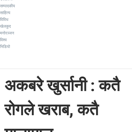
सम्पादकीय
साहित्य
विविध
खेलकुद
मनोरञ्जन
विश्व
भिडियो
अकबरे खुर्सानी : कतै
रोगले खराब, कतै